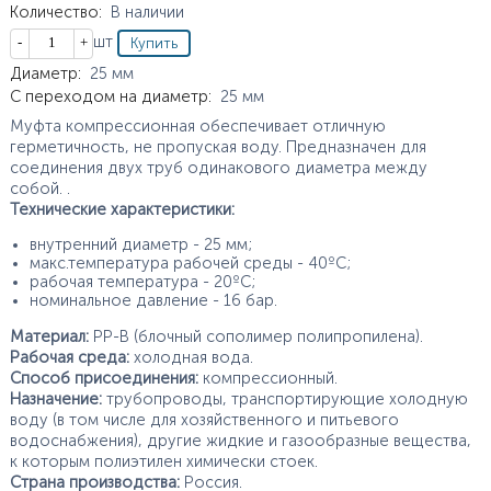
Количество
:
В наличии
Кол-во
шт
Характеристики
Диаметр
:
25
мм
С переходом на диаметр
:
25
мм
Муфта компрессионная обеспечивает отличную
герметичность, не пропуская воду. Предназначен для
соединения двух труб одинакового диаметра между
собой. .
Технические характеристики:
внутренний диаметр - 25 мм;
макс.температура рабочей среды - 40ºС;
рабочая температура - 20ºС;
номинальное давление - 16 бар.
Материал:
PP-B (блочный сополимер полипропилена).
Рабочая среда:
холодная вода.
Способ присоединения:
компрессионный.
Назначение:
трубопроводы, транспортирующие холодную
воду (в том числе для хозяйственного и питьевого
водоснабжения), другие жидкие и газообразные вещества,
к которым полиэтилен химически стоек.
Страна производства:
Россия.