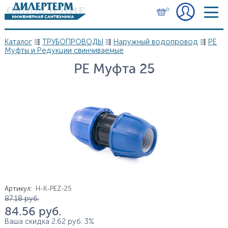
Перейти к основному содержанию
0
Каталог
⇶
ТРУБОПРОВОДЫ
⇶
Наружный водопровод
⇶
PЕ
Вы здесь
Муфты и Редукции свинчиваемые
PE Муфта 25
Артикул
:
H-K-PEZ-25
Цена
87.18
руб.
84.56
руб.
Ваша скидка
2.62
руб.
3%