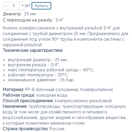
Кол-во
шт
Характеристики
Диаметр
:
25
мм
С переходом на резьбу
:
3/4"
Колено компрессионное с внутренней резьбой 3/4" для
соединения с трубой диаметром 25 мм. Предназначено для
соединения под углом 90º трубы и компонента системы с
наружной резьбой.
Технические характеристики:
внутренний диаметр - 25 мм;
внутренняя резьба - 3/4";
макс.температура рабочей среды - 40ºС;
рабочая температура - 20ºС;
номинальное давление - 16 бар.
Материал:
PP-B (блочный сополимер полипропилена).
Рабочая среда:
холодная вода.
Способ присоединения:
компрессионно-резьбовой.
Назначение:
трубопроводы, транспортирующие холодную
воду (в том числе для хозяйственного и питьевого
водоснабжения), другие жидкие и газообразные вещества,
к которым полиэтилен химически стоек.
Страна производства:
Россия.