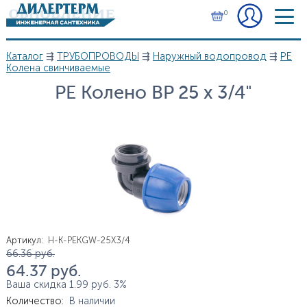
Перейти к основному содержанию
0
Каталог
⇶
ТРУБОПРОВОДЫ
⇶
Наружный водопровод
⇶
PE
Вы здесь
Колена свинчиваемые
PE Колено BP 25 x 3/4"
Артикул
:
H-K-PEKGW-25X3/4
Цена
66.36
руб.
64.37
руб.
Ваша скидка
1.99
руб.
3%
Количество
:
В наличии