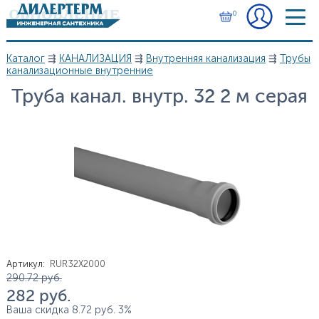
Перейти к основному содержанию
0
Каталог
⇶
КАНАЛИЗАЦИЯ
⇶
Внутренняя канализация
⇶
Трубы
Вы здесь
канализационные внутренние
Труба канал. внутр. 32 2 м серая
Артикул
:
RUR32X2000
Цена
290.72
руб.
282
руб.
Ваша скидка
8.72
руб.
3%