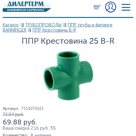
Перейти к основному содержанию
0
Каталог
⇶
ТРУБОПРОВОДЫ
⇶
ППР трубы и фитинги
Вы здесь
BANNINGER
⇶
ППР Крестовины B-R
ППР Крестовина 25 B-R
Артикул
:
7551070021
Цена
72.04
руб.
69.88
руб.
Ваша скидка
2.16
руб.
3%
Количество
:
В наличии