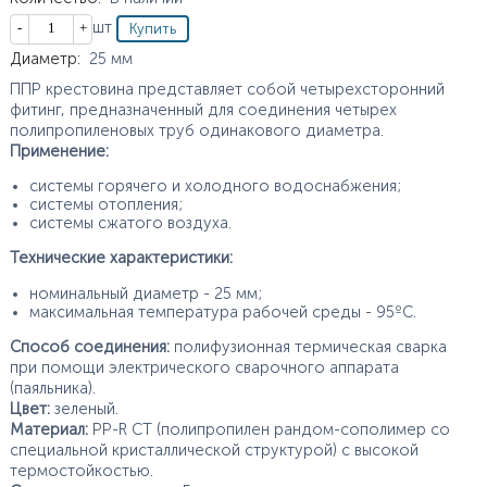
Кол-во
шт
Характеристики
Диаметр
:
25
мм
ППР крестовина представляет собой четырехсторонний
фитинг, предназначенный для соединения четырех
полипропиленовых труб одинакового диаметра.
Применение:
системы горячего и холодного водоснабжения;
системы отопления;
системы сжатого воздуха.
Технические характеристики:
номинальный диаметр - 25 мм;
максимальная температура рабочей среды - 95ºС.
Способ соединения:
полифузионная термическая сварка
при помощи электрического сварочного аппарата
(паяльника).
Цвет:
зеленый.
Материал:
PP-R CT (полипропилен рандом-сополимер со
специальной кристаллической структурой) с высокой
термостойкостью.