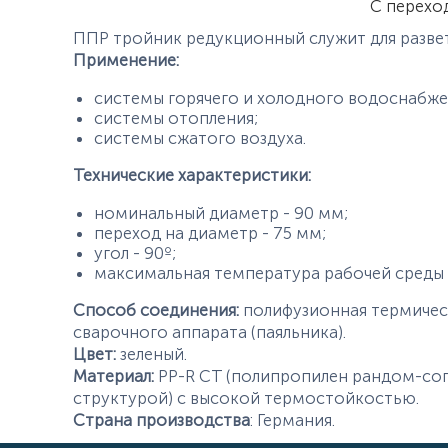
С перехо
ППР тройник редукционный служит для развет
Применение:
системы горячего и холодного водоснабже
системы отопления;
системы сжатого воздуха.
Технические характеристики:
номинальный диаметр - 90 мм;
переход на диаметр - 75 мм;
угол - 90º;
максимальная температура рабочей среды -
Способ соединения:
полифузионная термичес
сварочного аппарата (паяльника).
Цвет:
зеленый.
Материал:
PP-R CT (полипропилен рандом-соп
структурой) с высокой термостойкостью.
Страна производства
: Германия.