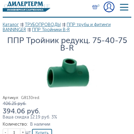
Перейти к основному содержанию
0
Каталог
⇶
ТРУБОПРОВОДЫ
⇶
ППР трубы и фитинги
Вы здесь
BANNINGER
⇶
ППР Тройники B-R
ППР Тройник редукц. 75-40-75
B-R
Артикул
:
G8130red.
Цена
406.25
руб.
394.06
руб.
Ваша скидка
12.19
руб.
3%
Количество
:
В наличии
Кол-во
шт