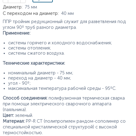
Характеристики
Диаметр
:
75
мм
С переходом на диаметр
:
40
мм
ППР тройник редукционный служит для разветвления под
углом 90º труб разного диаметра.
Применение:
системы горячего и холодного водоснабжения;
системы отопления;
системы сжатого воздуха.
Технические характеристики:
номинальный диаметр - 75 мм;
переход на диаметр - 40 мм;
угол - 90º;
максимальная температура рабочей среды - 95ºС.
Способ соединения:
полифузионная термическая сварка
при помощи электрического сварочного аппарата
(паяльника).
Цвет:
зеленый.
Материал:
PP-R CT (полипропилен рандом-сополимер со
специальной кристаллической структурой) с высокой
термостойкостью.