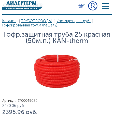
Перейти к основному содержанию
0
Каталог
⇶
ТРУБОПРОВОДЫ
⇶
Изоляция для труб
⇶
Вы здесь
Гофрированная труба (пешель)
Гофр.защитная труба 25 красная
(50м.п.) KAN-therm
Артикул
:
1700049030
Цена
2 470.06
руб.
2 395.96
руб.