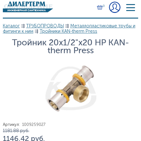
Перейти к основному содержанию
0
Каталог
⇶
ТРУБОПРОВОДЫ
⇶
Металлопластиковые трубы и
Вы здесь
фитинги к ним
⇶
Тройники KAN-therm Press
Тройник 20х1/2"х20 НР KAN-
therm Press
Артикул
:
1009259027
Цена
1 181.88
руб.
1 146.42
руб.