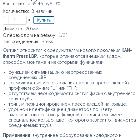
Ваша скидка
35.46
руб.
3%
Количество
:
В наличии
Кол-во
шт
Характеристики
Диаметр
:
20
мм
С переходом на резьбу
:
1/2"
Тип соединения
:
Press
Фитинг относится к соединителям нового поколения
KAN-
therm Press LBP
, которые отличаются внешним видом,
способом монтажа и некоторыми функциями:
функцией сигнализации о неопресованных
соединениях
LBP
;
возможностью использования сменных пресс-клещей с
профилем обжима "U" или "TH";
отсутствием необходимости снятия фаски с внутреннего
края трубы;
точным позиционированием пресс-клещей на кольце;
удобной идентификацией диаметров по цвету
пластмассового кольца (каждый соединитель имеет
специальное кольцо, цвет которого зависит от диаметра
соединяемых труб).
Применение:
внутреннее оборудование холодного и