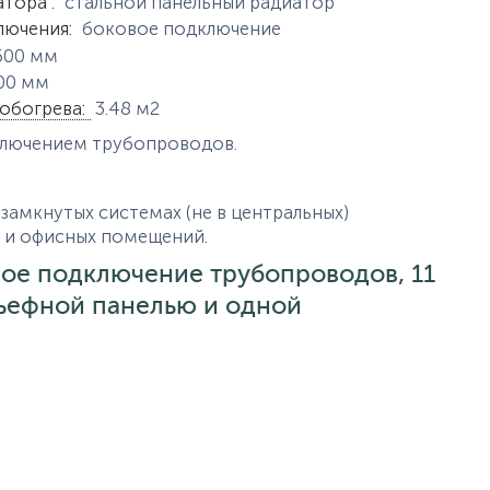
истики
атора
:
стальной панельный радиатор
лючения
:
боковое подключение
600
мм
00
мм
обогрева
:
3.48
м2
ключением трубопроводов.
замкнутых системах (не в центральных)
х и офисных помещений.
овое подключение трубопроводов, 11
льефной панелью и одной