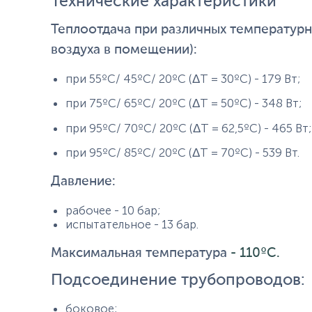
Технические характеристики
Теплоотдача при различных температурны
воздуха в помещении):
при 55ºС/ 45ºС/ 20ºС (ΔТ = 30ºС) - 179 Вт;
при 75ºС/ 65ºС/ 20ºС (ΔТ = 50ºС) - 348 Вт;
при 95ºС/ 70ºС/ 20ºС (ΔТ = 62,5ºС) - 465 Вт;
при 95ºС/ 85ºС/ 20ºС (ΔТ = 70ºС) - 539 Вт.
Давление:
рабочее - 10 бар;
испытательное - 13 бар.
Максимальная температура
- 110ºС.
Подсоединение трубопроводов:
боковое;