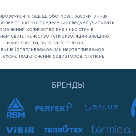
ировочная площадь обогрева, рассчитанная
олее точного определения следует учитывать
омещения: количество внешних стен в
ам света, качество теплоизоляции внешних
тной местности, высота потолков
 выше (отапливаемое или неотапливаемое
, схема подключения радиаторов, степень
БРЕНДЫ