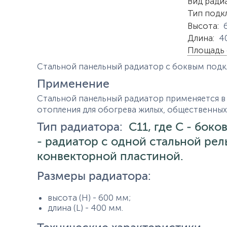
Характер
Вид ради
Тип подк
Высота
:
Длина
:
4
Площадь 
Стальной панельный радиатор с боквым под
Применение
Стальной панельный радиатор применяется в 
отопления для обогрева жилых, общественны
Тип радиатора:
C11, где C - бок
- радиатор с одной стальной ре
конвекторной пластиной.
Размеры радиатора:
высота (H) - 600 мм;
длина (L) - 400 мм.