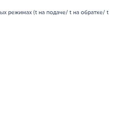
х режимах (t на подаче/ t на обратке/ t