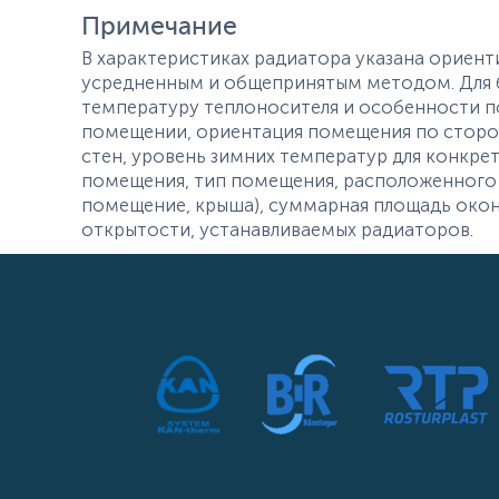
Примечание
В характеристиках радиатора указана ориент
усредненным и общепринятым методом. Для б
температуру теплоносителя и особенности п
помещении, ориентация помещения по сторон
стен, уровень зимних температур для конкре
помещения, тип помещения, расположенного
помещение, крыша), суммарная площадь окон
открытости, устанавливаемых радиаторов.