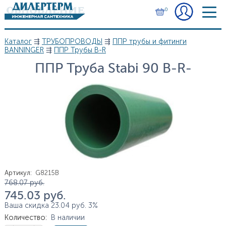
Перейти к основному содержанию
0
Каталог
⇶
ТРУБОПРОВОДЫ
⇶
ППР трубы и фитинги
Вы здесь
BANNINGER
⇶
ППР Трубы B-R
ППР Труба Stabi 90 B-R-
Артикул
:
G8215B
Цена
768.07
руб.
745.03
руб.
Ваша скидка
23.04
руб.
3%
Количество
:
В наличии