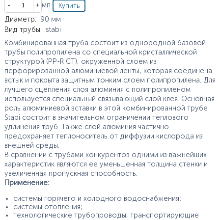
Кол-во
мп
Характеристики
Диаметр
:
90
мм
Вид трубы
:
stabi
Комбинированная труба состоит из однородной базовой
трубы полипропилена со специальной кристаллической
структурой (PP-R CT), окруженной слоем из
перфорированной алюминиевой ленты, которая соединена
встык и покрыта защитным тонким слоем полипропилена. Для
лучшего сцепления слоя алюминия с полипропиленом
используется специальный связывающий слой клея. Основная
роль алюминиевой вставки в этой комбинированной трубе
Stabi состоит в значительном ограничении теплового
удлинения труб. Также слой алюминия частично
предохраняет теплоноситель от диффузии кислорода из
внешней среды.
В сравнении с трубами конкурентов одними из важнейших
характеристик являются её уменьшенная толщина стенки и
увеличенная пропускная способность.
Применение:
системы горячего и холодного водоснабжения;
системы отопления;
технологические трубопроводы, транспортирующие