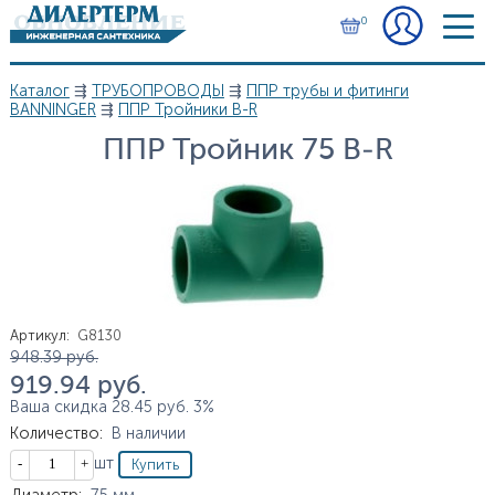
Перейти к основному содержанию
0
Каталог
⇶
ТРУБОПРОВОДЫ
⇶
ППР трубы и фитинги
Вы здесь
BANNINGER
⇶
ППР Тройники B-R
ППР Тройник 75 B-R
Артикул
:
G8130
Цена
948.39
руб.
919.94
руб.
Ваша скидка
28.45
руб.
3%
Количество
:
В наличии
Кол-во
шт