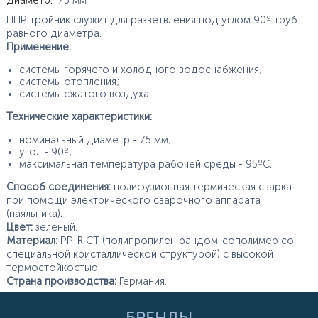
Характеристики
Диаметр
:
75
мм
ППР тройник служит для разветвления под углом 90º труб
равного диаметра.
Применение:
системы горячего и холодного водоснабжения;
системы отопления;
системы сжатого воздуха.
Технические характеристики:
номинальный диаметр - 75 мм;
угол - 90º;
максимальная температура рабочей среды - 95ºС.
Способ соединения:
полифузионная термическая сварка
при помощи электрического сварочного аппарата
(паяльника).
Цвет:
зеленый.
Материал:
PP-R CT (полипропилен рандом-сополимер со
специальной кристаллической структурой) с высокой
термостойкостью.
Страна производства:
Германия.