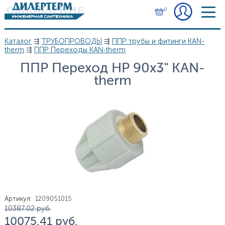
Перейти к основному содержанию
0
Каталог
⇶
ТРУБОПРОВОДЫ
⇶
ППР трубы и фитинги KAN-
Вы здесь
therm
⇶
ППР Переходы KAN-therm
ППР Переход НР 90х3" KAN-
therm
Артикул
:
1209051015
Цена
10 387.02
руб.
10 075.41
руб.