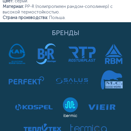
Цвет:
серый.
Материал:
PP-R (полипропилен рандом-сополимер) с
высокой термостойкостью.
Страна производства:
Польша.
БРЕНДЫ