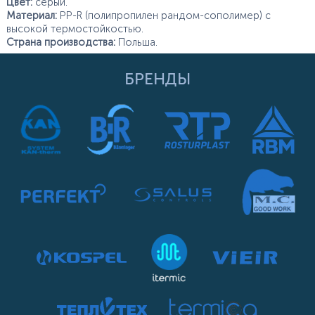
Цвет:
серый.
Материал:
PP-R (полипропилен рандом-сополимер) с
высокой термостойкостью.
Страна производства:
Польша.
БРЕНДЫ