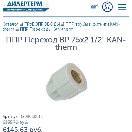
Перейти к основному содержанию
0
Каталог
⇶
ТРУБОПРОВОДЫ
⇶
ППР трубы и фитинги KAN-
Вы здесь
therm
⇶
ППР Переходы KAN-therm
ППР Переход ВР 75х2 1/2" KAN-
therm
Артикул
:
1209050013
Цена
6 335.70
руб.
6 145.63
руб.