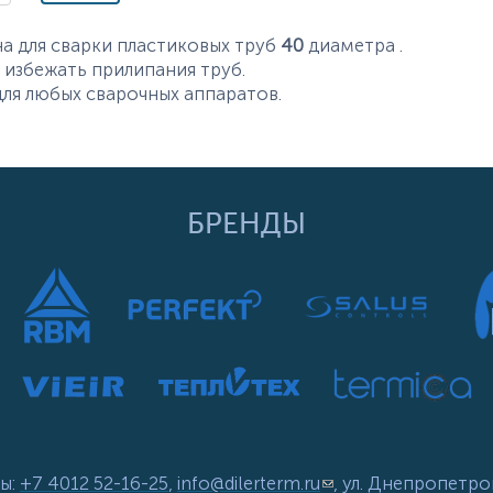
а для сварки пластиковых труб
40
диаметра .
избежать прилипания труб.
для любых сварочных аппаратов.
БРЕНДЫ
ы:
+7 4012 52-16-25
,
info@dilerterm.ru
(link sends e-mail)
, ул. Днепропетро