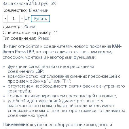
Ваша скидка
34.60
руб.
3%
Количество
:
В наличии
Кол-во
шт
Характеристики
Диаметр
:
25
мм
С переходом на резьбу
:
1"
Тип соединения
:
Press
Фитинг относится к соединителям нового поколения
KAN-
therm Press LBP
, которые отличаются внешним видом,
способом монтажа и некоторыми функциями:
функцией сигнализации о неопресованных
соединениях
LBP
;
возможностью использования сменных пресс-клещей с
профилем обжима "U" или "TH";
отсутствием необходимости снятия фаски с внутреннего
края трубы;
точным позиционированием пресс-клещей на кольце;
удобной идентификацией диаметров по цвету
пластмассового кольца (каждый соединитель имеет
специальное кольцо, цвет которого зависит от диаметра
соединяемых труб).
Применение:
внутреннее оборудование холодного и