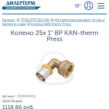
Перейти к основному содержанию
0
Каталог
⇶
ТРУБОПРОВОДЫ
⇶
Металлопластиковые трубы и
Вы здесь
фитинги к ним
⇶
Колена KAN-therm Press
Колено 25х 1" ВР KAN-therm
Press
Артикул
:
1009069016
Цена
1 153.46
руб.
1 118.86
руб.